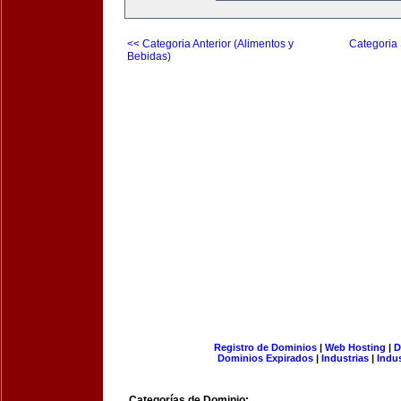
<< Categoria Anterior (Alimentos y
Categoria 
Bebidas)
Registro de Dominios
|
Web Hosting
|
D
Dominios Expirados
|
Industrias
|
Indu
Categorías de Dominio: