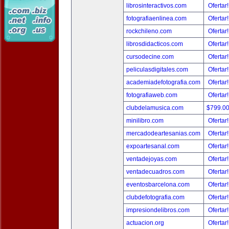
librosinteractivos.com
Ofertar
fotografiaenlinea.com
Ofertar
rockchileno.com
Ofertar
librosdidacticos.com
Ofertar
cursodecine.com
Ofertar
peliculasdigitales.com
Ofertar
academiadefotografia.com
Ofertar
fotografiaweb.com
Ofertar
clubdelamusica.com
$799.0
minilibro.com
Ofertar
mercadodeartesanias.com
Ofertar
expoartesanal.com
Ofertar
ventadejoyas.com
Ofertar
ventadecuadros.com
Ofertar
eventosbarcelona.com
Ofertar
clubdefotografia.com
Ofertar
impresiondelibros.com
Ofertar
actuacion.org
Ofertar