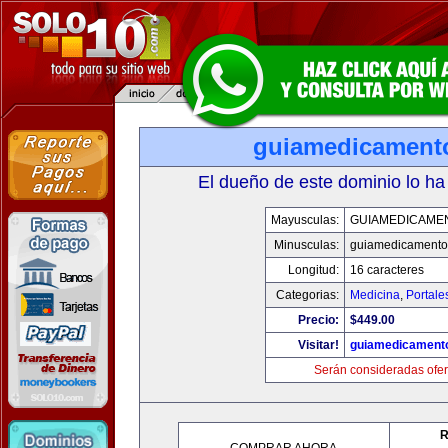
guiamedicament
El dueño de este dominio lo ha
Mayusculas:
GUIAMEDICAME
Minusculas:
guiamedicamento
Longitud:
16 caracteres
Categorias:
Medicina
,
Portale
Precio:
$449.00
Visitar!
guiamedicament
Serán consideradas ofer
R