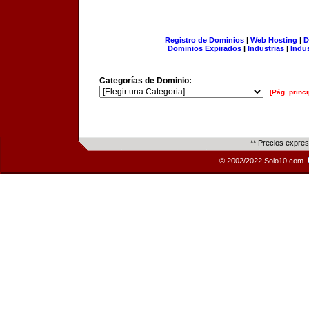
Registro de Dominios
|
Web Hosting
|
D
Dominios Expirados
|
Industrias
|
Indu
Categorías de Dominio:
[Pág. princi
** Precios expre
© 2002/2022 Solo10.com