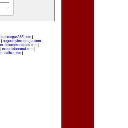
|
descargas365.com
|
m
|
negocioytecnologia.com
|
om
|
infocomerciales.com
|
|
exposicionrural.com
|
ercialice.com
|