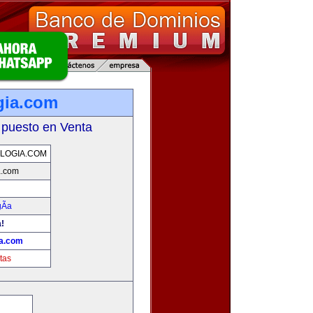
gia.com
 puesto en Venta
LOGIA.COM
a.com
Ã­a
a!
ia.com
tas