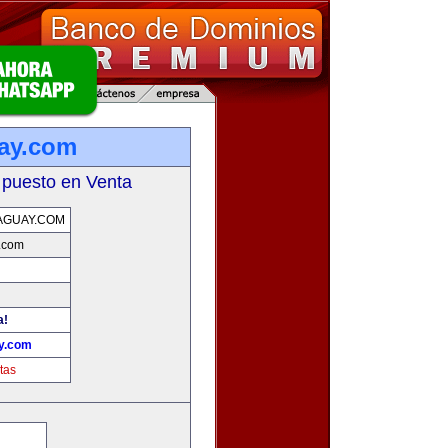
uay.com
 puesto en Venta
AGUAY.COM
y.com
a!
ay.com
tas