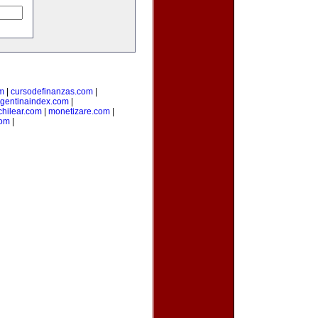
m
|
cursodefinanzas.com
|
rgentinaindex.com
|
hilear.com
|
monetizare.com
|
com
|