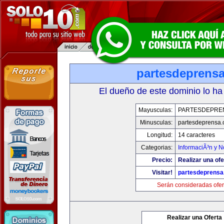
partesdeprens
El dueño de este dominio lo ha
Mayusculas:
PARTESDEPRE
Minusculas:
partesdeprensa
Longitud:
14 caracteres
Categorias:
InformaciÃ³n y N
Precio:
Realizar una ofe
Visitar!
partesdeprens
Serán consideradas ofer
Realizar una Oferta