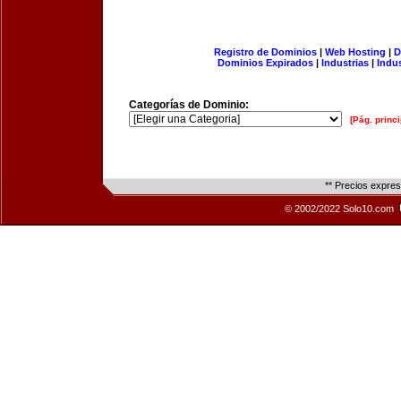
Registro de Dominios
|
Web Hosting
|
D
Dominios Expirados
|
Industrias
|
Indu
Categorías de Dominio:
[Pág. princi
** Precios expre
© 2002/2022 Solo10.com