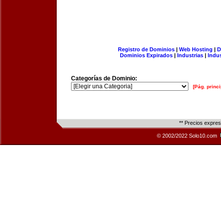
Registro de Dominios
|
Web Hosting
|
D
Dominios Expirados
|
Industrias
|
Indu
Categorías de Dominio:
[Pág. princi
** Precios expre
© 2002/2022 Solo10.com