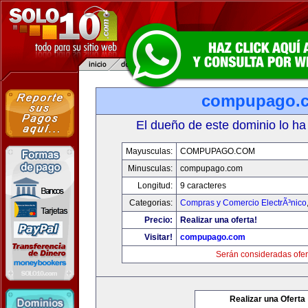
compupago.
El dueño de este dominio lo ha
Mayusculas:
COMPUPAGO.COM
Minusculas:
compupago.com
Longitud:
9 caracteres
Categorias:
Compras y Comercio ElectrÃ³nico
Precio:
Realizar una oferta!
Visitar!
compupago.com
Serán consideradas ofer
Realizar una Oferta