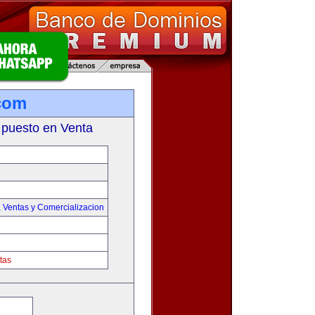
com
 puesto en Venta
,
Ventas y Comercializacion
tas