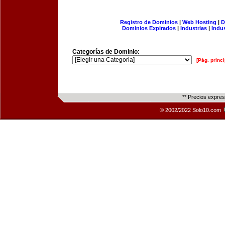
Registro de Dominios
|
Web Hosting
|
D
Dominios Expirados
|
Industrias
|
Indu
Categorías de Dominio:
[Pág. princi
** Precios expre
© 2002/2022 Solo10.com